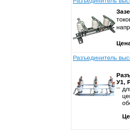
Разъединитель выс
Заз
токо
напр
Цен
Разъединитель выс
Разъ
У1, 
дл
це
об
Це