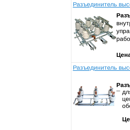
Разъединитель высо
Разъ
внут
упра
раб
Цен
Разъединитель выс
Раз
дл
це
об
Це