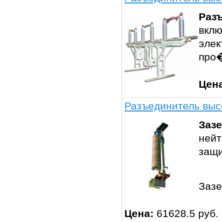
Раз
вклю
элек
про
Цен
Разъединитель вы
Заз
нейт
защи
Заз
Цена:
61628.5 руб.