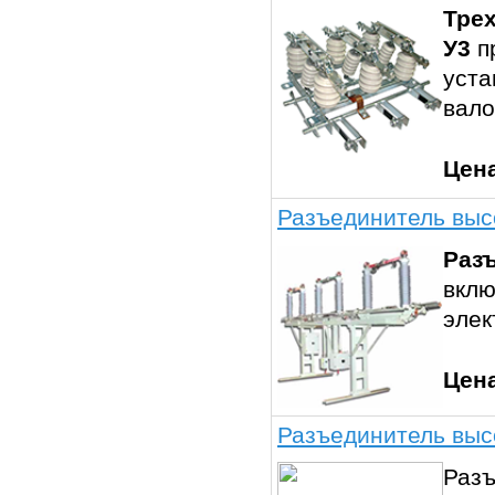
Трех
У3
п
уста
вал
Цен
Разъединитель выс
Раз
вклю
элек
Цен
Разъединитель выс
Разъ