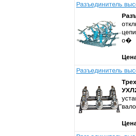
Разъединитель выс
Раз
откл
цепи
о�
Цен
Разъединитель выс
Тре
УХЛ
уста
вало
Цен