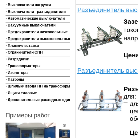
⋅ Выключатели нагрузки
Разъединитель выс
⋅ Выключатели - разъединители
⋅ Автоматические выключатели
Заз
⋅ Вакуумные выключатели
токо
⋅ Предохранители низковольтные
напр
⋅ Предохранители высоковольтные
⋅ Плавкие вставки
⋅ Ограничители ОПН
Цен
⋅ Разрядники
⋅ Трансформаторы
Разъединитель выс
⋅ Изоляторы
⋅ Патроны
⋅ Шпильки ввода НН на трансформаторы
Раз
⋅ Ящики силовые
для:
⋅ Дополнительные расходные единицы
дл
це
Примеры работ
об
Це