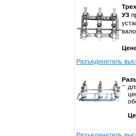
Тре
У3
п
уста
вало
Цен
Разъединитель выс
Раз
дл
це
об
Це
Разъединитель выс