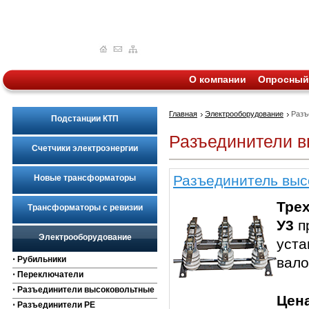
О компании
Опросный
Главная
Электрооборудование
Разъ
Подстанции КТП
Разъединители в
Счетчики электроэнергии
Разъединитель выс
Новые трансформаторы
Тре
Трансформаторы с ревизии
У3
п
Электрооборудование
уста
⋅ Рубильники
вало
⋅ Переключатели
⋅ Разъединители высоковольтные
Цен
⋅ Разъединители РЕ