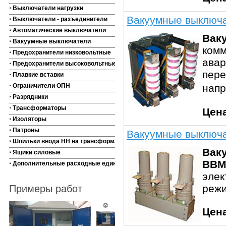
⋅ Выключатели нагрузки
Вакуумные выключ
⋅ Выключатели - разъединители
⋅ Автоматические выключатели
Вак
⋅ Вакуумные выключатели
комм
⋅ Предохранители низковольтные
авар
⋅ Предохранители высоковольтные
пере
⋅ Плавкие вставки
⋅ Ограничители ОПН
нап
⋅ Разрядники
⋅ Трансформаторы
Цен
⋅ Изоляторы
⋅ Патроны
Вакуумные выключ
⋅ Шпильки ввода НН на трансформаторы
Вак
⋅ Ящики силовые
ВВМ
⋅ Дополнительные расходные единицы
элек
режи
Примеры работ
Цен