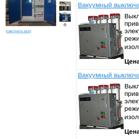
Вакуумный выключа
Выкл
прив
элек
(
смотреть все
)
режи
изо
Цен
Вакуумный выключа
Выкл
прив
элек
режи
изо
Цен