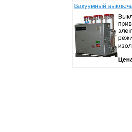
Вакуумный выключа
Выкл
прив
элек
режи
изо
Цен