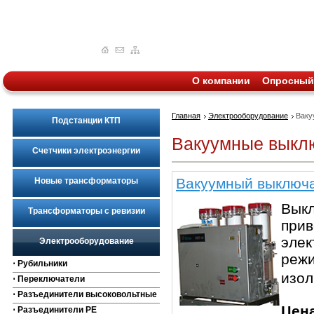
О компании
Опросный
Главная
Электрооборудование
Ваку
Подстанции КТП
Вакуумные выкл
Счетчики электроэнергии
Вакуумный выключа
Новые трансформаторы
Выкл
Трансформаторы с ревизии
прив
элек
Электрооборудование
режи
⋅ Рубильники
изо
⋅ Переключатели
⋅ Разъединители высоковольтные
Цен
⋅ Разъединители РЕ