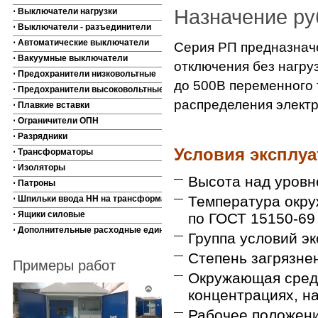
Назначение ру
⋅ Выключатели нагрузки
⋅ Выключатели - разъединители
⋅ Автоматические выключатели
Серия РП предназначе
⋅ Вакуумные выключатели
отключения без нагру
⋅ Предохранители низковольтные
до 500В переменного 
⋅ Предохранители высоковольтные
распределения электр
⋅ Плавкие вставки
⋅ Ограничители ОПН
⋅ Разрядники
Условия эксплу
⋅ Трансформаторы
⋅ Изоляторы
Высота над уровн
⋅ Патроны
Температура окру
⋅ Шпильки ввода НН на трансформаторы
⋅ Ящики силовые
по ГОСТ 15150-69
⋅ Дополнительные расходные единицы
Группа условий э
Степень загрязне
Примеры работ
Окружающая среда
концентрациях, н
Рабочее положен