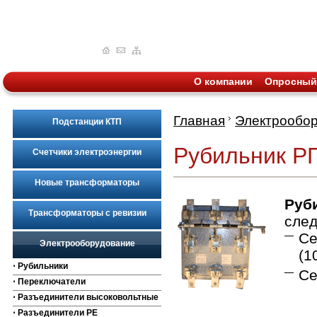
О компании
Опросный
Главная
Электрообо
Подстанции КТП
Рубильник РП
Счетчики электроэнергии
Новые трансформаторы
Руб
Трансформаторы с ревизии
след
Се
Электрооборудование
(1
⋅ Рубильники
Се
⋅ Переключатели
⋅ Разъединители высоковольтные
⋅ Разъединители РЕ