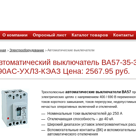
О компании
Опросный лист
Каталог товаров
Контакты
вная
Электрооборудование
Автоматические выключатели
втоматический выключатель ВА57-35-
90AC-УХЛ3-КЭАЗ Цена: 2567.95 руб.
автоматические выключатели ВА57
Трехполюсные
пр
электрических цепях с напряжением 400 / 690 В переменного
токов короткого замыкания, токов перегрузки, недопустимы
нечастых оперативных включений и отключений.
Номинальные токи выключателей до 250 А
Отключающая способность – до 40 кА
Широкий диапазон уставок электромагнитных рас
Вспомогательные контакты (ВК) и вспомогательны
автоматического отключения