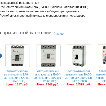
Независимый расцепитель (НР)
Расцепители минимального (PMН) и нулевого напряжения (PНН)
Кнопка тестирования механизма свободного расцепления
Ручной дистанционный привод для оперирования через дверь
вары из этой категории
(
назад
)
Автоматический
Автоматический
Автоматический
Авто
выключатель ВА04-
выключатель ВА04-
выключатель ВА50-
выключ
31Про, 3P, 16A, Icu-
35Про, 3P, 125А, Icu-
39Про, 3P, 250A, Icu-
43Про, 
10kA (100C)
18kA (250C)
36kA (630Н)
50k
Цена: 1617 руб.
Цена: 2342 руб.
Цена: 11529 руб.
Цена: