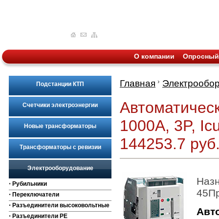
О компании
Опросный
Главная
Электрообо
Подстанции КТП
Автоматичес
Счетчики электроэнергии
1000A, 3P, Ic
Новые трансформаторы
144253.7 руб
Трансформаторы с ревизии
Электрооборудование
Назн
⋅ Рубильники
45П
⋅ Переключатели
⋅ Разъединители высоковольтные
Авт
⋅ Разъединители РЕ