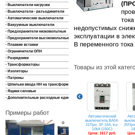
(ПР
⋅ Выключатели нагрузки
пров
⋅ Выключатели - разъединители
⋅ Автоматические выключатели
тока
⋅ Вакуумные выключатели
недопустимых сниж
⋅ Предохранители низковольтные
эксплуатации в эле
⋅ Предохранители высоковольтные
В переменного тока 
⋅ Плавкие вставки
⋅ Ограничители ОПН
⋅ Разрядники
⋅ Трансформаторы
Товары из этой катег
⋅ Изоляторы
⋅ Патроны
⋅ Шпильки ввода НН на трансформаторы
⋅ Ящики силовые
⋅ Дополнительные расходные единицы
Примеры работ
Автоматический
Авт
выключатель ВА04-
выклю
31Про, 3P, 16A, Icu-
35Про,
10kA (100C)
18
Цена: 1617 руб.
Цена