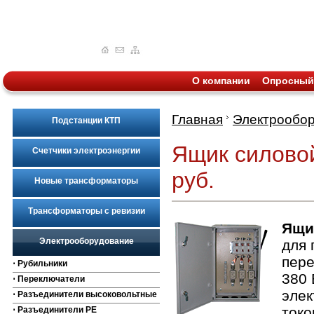
О компании
Опросный
Главная
Электрообо
Подстанции КТП
Ящик силовой
Счетчики электроэнергии
руб.
Новые трансформаторы
Трансформаторы с ревизии
Ящи
Электрооборудование
для 
пере
⋅ Рубильники
380 
⋅ Переключатели
элек
⋅ Разъединители высоковольтные
токо
⋅ Разъединители РЕ