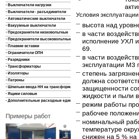
⋅ Выключатели нагрузки
акти
⋅ Выключатели - разъединители
Условия эксплуатации
⋅ Автоматические выключатели
высота над уровн
⋅ Вакуумные выключатели
⋅ Предохранители низковольтные
в части воздейст
⋅ Предохранители высоковольтные
исполнение УХЛ и 
⋅ Плавкие вставки
69.
⋅ Ограничители ОПН
в части воздейств
⋅ Разрядники
эксплуатации М3 
⋅ Трансформаторы
степень загрязне
⋅ Изоляторы
должна соответст
⋅ Патроны
⋅ Шпильки ввода НН на трансформаторы
защищенности сог
⋅ Ящики силовые
жидкости и пыли 
⋅ Дополнительные расходные единицы
режим работы пр
рабочее положение
Примеры работ
номинальный рабо
температуре окру
снижен на 5 % на