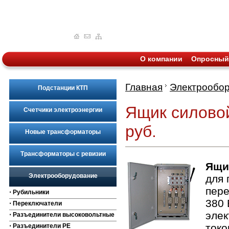
О компании
Опросный
Главная
Электрообо
Подстанции КТП
Ящик силовой
Счетчики электроэнергии
руб.
Новые трансформаторы
Трансформаторы с ревизии
Ящи
Электрооборудование
для 
пере
⋅ Рубильники
380 
⋅ Переключатели
элек
⋅ Разъединители высоковольтные
токо
⋅ Разъединители РЕ