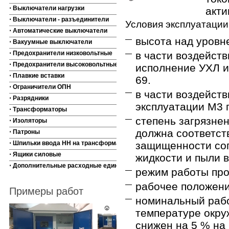
⋅ Выключатели нагрузки
акти
⋅ Выключатели - разъединители
Условия эксплуатации
⋅ Автоматические выключатели
высота над уровн
⋅ Вакуумные выключатели
⋅ Предохранители низковольтные
в части воздейст
⋅ Предохранители высоковольтные
исполнение УХЛ и 
⋅ Плавкие вставки
69.
⋅ Ограничители ОПН
в части воздейств
⋅ Разрядники
эксплуатации М3 
⋅ Трансформаторы
степень загрязне
⋅ Изоляторы
должна соответст
⋅ Патроны
⋅ Шпильки ввода НН на трансформаторы
защищенности сог
⋅ Ящики силовые
жидкости и пыли 
⋅ Дополнительные расходные единицы
режим работы пр
рабочее положение
Примеры работ
номинальный рабо
температуре окру
снижен на 5 % на