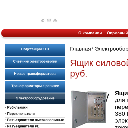
О компании
Опросный
Главная
Электрообо
Подстанции КТП
Ящик силовой
Счетчики электроэнергии
руб.
Новые трансформаторы
Трансформаторы с ревизии
Ящи
Электрооборудование
для 
пере
⋅ Рубильники
380 
⋅ Переключатели
элек
⋅ Разъединители высоковольтные
токо
⋅ Разъединители РЕ