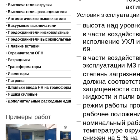
⋅ Выключатели нагрузки
акти
⋅ Выключатели - разъединители
Условия эксплуатации
⋅ Автоматические выключатели
высота над уровн
⋅ Вакуумные выключатели
⋅ Предохранители низковольтные
в части воздейст
⋅ Предохранители высоковольтные
исполнение УХЛ и 
⋅ Плавкие вставки
69.
⋅ Ограничители ОПН
в части воздейств
⋅ Разрядники
эксплуатации М3 
⋅ Трансформаторы
степень загрязне
⋅ Изоляторы
должна соответст
⋅ Патроны
⋅ Шпильки ввода НН на трансформаторы
защищенности сог
⋅ Ящики силовые
жидкости и пыли 
⋅ Дополнительные расходные единицы
режим работы пр
рабочее положение
Примеры работ
номинальный рабо
температуре окру
снижен на 5 % на