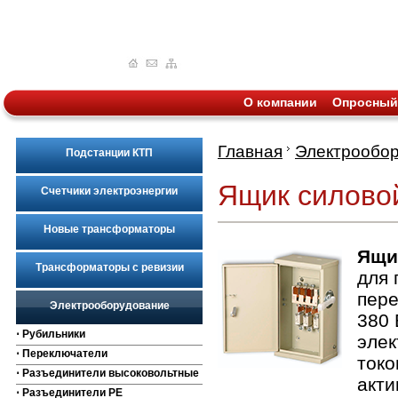
О компании
Опросный
Главная
Электрообо
Подстанции КТП
Ящик силовой
Счетчики электроэнергии
Новые трансформаторы
Ящи
Трансформаторы с ревизии
для 
пере
Электрооборудование
380 
⋅ Рубильники
элек
⋅ Переключатели
токо
⋅ Разъединители высоковольтные
акти
⋅ Разъединители РЕ