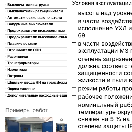
Условия эксплуатации
⋅ Выключатели нагрузки
⋅ Выключатели - разъединители
высота над уровн
⋅ Автоматические выключатели
в части воздейст
⋅ Вакуумные выключатели
исполнение УХЛ и 
⋅ Предохранители низковольтные
69.
⋅ Предохранители высоковольтные
в части воздейств
⋅ Плавкие вставки
эксплуатации М3 
⋅ Ограничители ОПН
⋅ Разрядники
степень загрязне
⋅ Трансформаторы
должна соответст
⋅ Изоляторы
защищенности сог
⋅ Патроны
жидкости и пыли 
⋅ Шпильки ввода НН на трансформаторы
режим работы пр
⋅ Ящики силовые
рабочее положение
⋅ Дополнительные расходные единицы
номинальный рабо
Примеры работ
температуре окру
снижен на 5 % на
степени защиты I