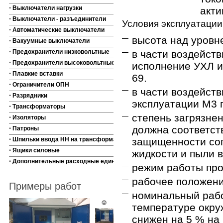
⋅ Выключатели нагрузки
акти
⋅ Выключатели - разъединители
Условия эксплуатации
⋅ Автоматические выключатели
высота над уровн
⋅ Вакуумные выключатели
⋅ Предохранители низковольтные
в части воздейст
⋅ Предохранители высоковольтные
исполнение УХЛ и 
⋅ Плавкие вставки
69.
⋅ Ограничители ОПН
в части воздейств
⋅ Разрядники
эксплуатации М3 
⋅ Трансформаторы
степень загрязне
⋅ Изоляторы
должна соответст
⋅ Патроны
⋅ Шпильки ввода НН на трансформаторы
защищенности сог
⋅ Ящики силовые
жидкости и пыли 
⋅ Дополнительные расходные единицы
режим работы пр
рабочее положение
Примеры работ
номинальный рабо
температуре окру
снижен на 5 % на