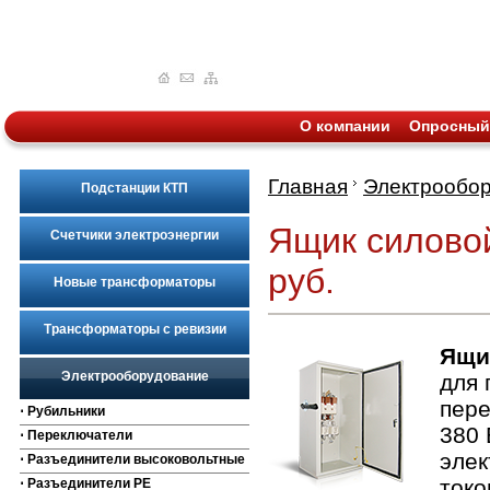
О компании
Опросный
Главная
Электрообо
Подстанции КТП
Ящик силовой
Счетчики электроэнергии
руб.
Новые трансформаторы
Трансформаторы с ревизии
Ящи
Электрооборудование
для 
пере
⋅ Рубильники
380 
⋅ Переключатели
элек
⋅ Разъединители высоковольтные
токо
⋅ Разъединители РЕ