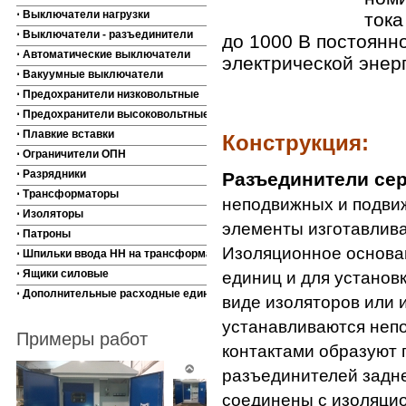
⋅ Выключатели нагрузки
тока
⋅ Выключатели - разъединители
до 1000 В постоянн
⋅ Автоматические выключатели
электрической энер
⋅ Вакуумные выключатели
⋅ Предохранители низковольтные
⋅ Предохранители высоковольтные
⋅ Плавкие вставки
Конструкция:
⋅ Ограничители ОПН
⋅ Разрядники
Разъединители се
⋅ Трансформаторы
неподвижных и подвиж
⋅ Изоляторы
элементы изготавлива
⋅ Патроны
Изоляционное основа
⋅ Шпильки ввода НН на трансформаторы
⋅ Ящики силовые
единиц и для установ
⋅ Дополнительные расходные единицы
виде изоляторов или 
устанавливаются неп
Примеры работ
контактами образуют 
разъединителей задн
соединены с изоляцио