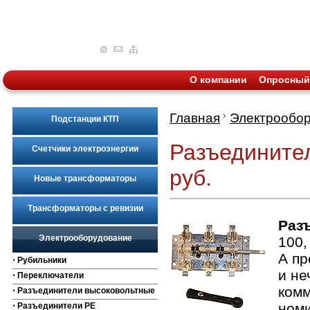
О компании
Опросный
Главная
Электрообо
Подстанции КТП
Разъединител
Счетчики электроэнергии
руб.
Новые трансформаторы
Трансформаторы с ревизии
Раз
Электрооборудование
100,
А пр
⋅ Рубильники
и не
⋅ Переключатели
комм
⋅ Разъединители высоковольтные
номи
⋅ Разъединители РЕ