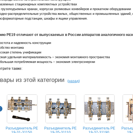
 наземных стационарных комплектных устройствах
а грузоподъемных кранах, корпусах роликовых конвейеров и прокатном оборудовании
водно-распределительные устройства жилых, общественных и промышленных зданий,
нсформаторные подстанции, шкафы и ящики управления.
ию РЕ19 отличают от выпускаемых в России аппаратов аналогичного наз
ростота и надежность конструкции
добство монтажа
ысокая степень унификации
изкая удельная материалоемкость – экономия монтажного пространства
ебольшая потребляемая мощность – экономия электроэнергии
трите также:
вары из этой категории
(
назад
)
Разъединитель РЕ
Разъединитель РЕ
Разъединитель РЕ
Разъе
19-31-31150
19-35-31110
19-37-31190
19-