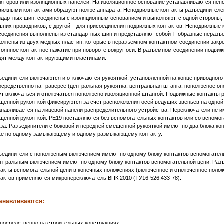
ляторов или изоляционных панелей. На изоляционное основание устанавливаются неп
вижными контактами образуют полюс аппарата. Неподвижные контакты разъединителе
ндартных шин, соединены с изоляционным основанием и выполняют, с одной стороны,
шних проводников, с другой – для присоединения подвижных контактов. Неподвижные 
соединения выполнены из стандартных шин и представляют собой Т-образные неразъ
олнены из двух медных пластин, которые в неразъемном контактном соединении закр
тоянное контактное нажатие при повороте вокруг оси. В разъемном соединении подви
дят между контактирующими пластинами.
ъединители включаются и отключаются рукояткой, установленной на конце приводного 
осредственно на траверсе (центральная рукоятка, центральная штанга, пополюсное оп
ут включаться и отключаться пополюсно изоляционной штангой. Подвижные контакты р
щенной рукояткой фиксируются за счет расположения осей ведущих звеньев на одной
анавливается на лицевой панели распределительного устройства. Переключатели не и
щенной рукояткой. РЕ19 поставляются без вспомогательных контактов или со вспомог
аза. Разъединители с боковой и передней смещенной рукояткой имеют по два блока ко
ке по одному замыкающему и одному размыкающему контакту.
ъединители с пополюсным включением имеют по одному блоку контактов вспомогател
ентральным включением имеют по одному блоку контактов вспомогательной цепи. Раз
такты вспомогательной цепи в конечных положениях (включенное и отключенное полож
тактов применяются микропереключатель ВПК 2010 (ТУ16-526.433-78).
анавливаются:
епосредственно на строительных конструкциях