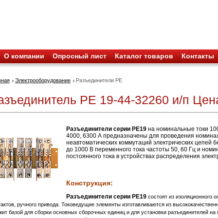
О компании
Опросный лист
Каталог товаров
Контакты
вная
Электрооборудование
Разъединители РЕ
азъединитель РЕ 19-44-32260 и/п Цена
Разъединители серии РЕ19
на номинальные токи 100,
4000, 6300 А предназначены для проведения номиналь
неавтоматических коммутаций электрических цепей 
до 1000 В переменного тока частоты 50, 60 Гц и но
постоянного тока в устройствах распределения элект
Конструкция:
Разъединители серии РЕ19
состоят из изоляционного 
тактов, ручного привода. Токоведущие элементы изготавливаются из высококачествен
жит базой для сборки основных сборочных единиц и для установки разъединителей на