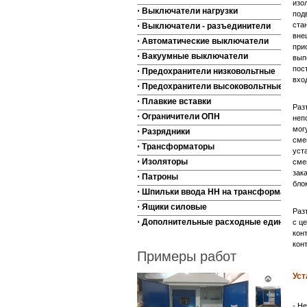
изо
⋅ Выключатели нагрузки
под
ста
⋅ Выключатели - разъединители
вне
⋅ Автоматические выключатели
при
⋅ Вакуумные выключатели
вып
пос
⋅ Предохранители низковольтные
вхо
⋅ Предохранители высоковольтные
⋅ Плавкие вставки
Раз
⋅ Ограничители ОПН
неп
мог
⋅ Разрядники
сме
⋅ Трансформаторы
уст
⋅ Изоляторы
сме
зак
⋅ Патроны
бло
⋅ Шпильки ввода НН на трансформаторы
⋅ Ящики силовые
Раз
⋅ Дополнительные расходные единицы
с ц
кон
кон
Примеры работ
Уст
- Н