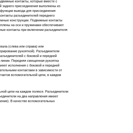
одвижные контакты, которые вместе с
й заднего присоединения выполнены из
 функции вывода для присоединения
контакты разъединителей переднего
емные конструкции. Подвижные контакты
еплены на оси и пружинами обеспечивают
жные контакты при включении разъединителя
вала (слева или справа) или
ерирование рукояткой). Разъединители
азъединителей с боковой и передней
 линии. Передняя смещенная рукоятка
меют исполнения с боковой и передней
ательными контактами в зависимости от
нтактов вспомогательной цепи, в каждом
ьной цепи на каждом полюсе. Разъединители
ъединители на два направления имеют
ение). В качестве вспомогательных