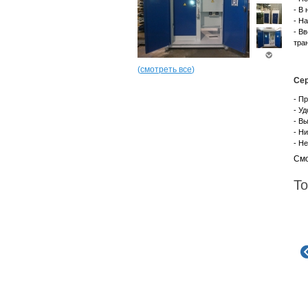
- В
- Н
- В
тра
(
смотреть все
)
Сер
- П
- У
- В
- Н
- Н
Смо
То