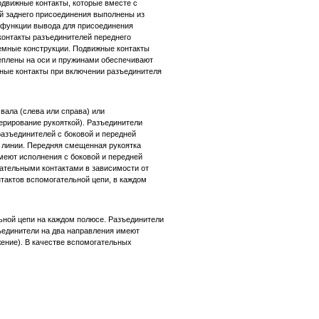
одвижные контакты, которые вместе с
й заднего присоединения выполнены из
 функции вывода для присоединения
контакты разъединителей переднего
емные конструкции. Подвижные контакты
еплены на оси и пружинами обеспечивают
жные контакты при включении разъединителя
вала (слева или справа) или
ерирование рукояткой). Разъединители
азъединителей с боковой и передней
 линии. Передняя смещенная рукоятка
меют исполнения с боковой и передней
ательными контактами в зависимости от
нтактов вспомогательной цепи, в каждом
ьной цепи на каждом полюсе. Разъединители
ъединители на два направления имеют
ение). В качестве вспомогательных