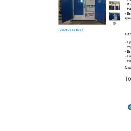
- В
- Н
- В
тра
(
смотреть все
)
Сер
- П
- У
- В
- Н
- Н
Смо
То