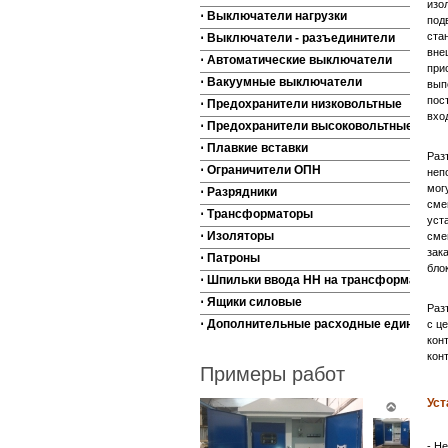
изо
⋅ Выключатели нагрузки
под
ста
⋅ Выключатели - разъединители
вне
⋅ Автоматические выключатели
при
⋅ Вакуумные выключатели
вып
пос
⋅ Предохранители низковольтные
вхо
⋅ Предохранители высоковольтные
⋅ Плавкие вставки
Раз
⋅ Ограничители ОПН
неп
мог
⋅ Разрядники
сме
⋅ Трансформаторы
уст
⋅ Изоляторы
сме
зак
⋅ Патроны
бло
⋅ Шпильки ввода НН на трансформаторы
⋅ Ящики силовые
Раз
⋅ Дополнительные расходные единицы
с ц
кон
кон
Примеры работ
Уст
- Н