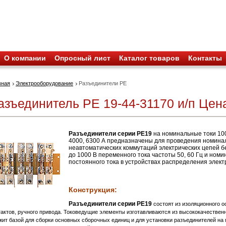
О компании
Опросный лист
Каталог товаров
Контакты
вная
Электрооборудование
Разъединители РЕ
азъединитель РЕ 19-44-31170 и/п Цена
Разъединители серии РЕ19
на номинальные токи 100,
4000, 6300 А предназначены для проведения номиналь
неавтоматических коммутаций электрических цепей 
до 1000 В переменного тока частоты 50, 60 Гц и но
постоянного тока в устройствах распределения элект
Конструкция:
Разъединители серии РЕ19
состоят из изоляционного 
тактов, ручного привода. Токоведущие элементы изготавливаются из высококачествен
жит базой для сборки основных сборочных единиц и для установки разъединителей на