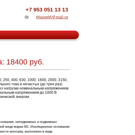
+7 953 051 13 13
66uem66@mail.ru
: 18400 руб.
 250, 400, 630, 1000, 1600, 2000, 3150,
ного тока и нечастых (до трех раз)
без нагрузки номинальным напряжением
минальным напряжением до 1000 В
рической энергии
основания, неподвижных и подвижных
ной меди марки М1. Изоляционное основание
 месте монтажа, выполнено в виде