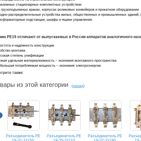
 наземных стационарных комплектных устройствах
а грузоподъемных кранах, корпусах роликовых конвейеров и прокатном оборудовании
водно-распределительные устройства жилых, общественных и промышленных зданий,
нсформаторные подстанции, шкафы и ящики управления.
ию РЕ19 отличают от выпускаемых в России аппаратов аналогичного наз
ростота и надежность конструкции
добство монтажа
ысокая степень унификации
изкая удельная материалоемкость – экономия монтажного пространства
ебольшая потребляемая мощность – экономия электроэнергии
трите также:
вары из этой категории
(
назад
)
Разъединитель РЕ
Разъединитель РЕ
Разъединитель РЕ
Разъе
19-31-31150
19-35-31110
19-37-31190
19-