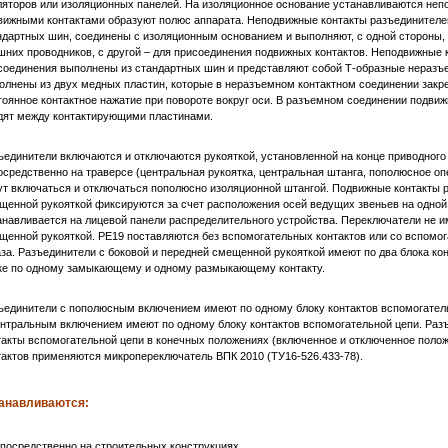
ляторов или изоляционных панелей. На изоляционное основание устанавливаются неп
вижными контактами образуют полюс аппарата. Неподвижные контакты разъединителе
ндартных шин, соединены с изоляционным основанием и выполняют, с одной стороны,
шних проводников, с другой – для присоединения подвижных контактов. Неподвижные 
соединения выполнены из стандартных шин и представляют собой Т-образные неразъ
олнены из двух медных пластин, которые в неразъемном контактном соединении закр
тоянное контактное нажатие при повороте вокруг оси. В разъемном соединении подви
дят между контактирующими пластинами.
ъединители включаются и отключаются рукояткой, установленной на конце приводного 
осредственно на траверсе (центральная рукоятка, центральная штанга, пополюсное оп
ут включаться и отключаться пополюсно изоляционной штангой. Подвижные контакты р
щенной рукояткой фиксируются за счет расположения осей ведущих звеньев на одной
анавливается на лицевой панели распределительного устройства. Переключатели не и
щенной рукояткой. РЕ19 поставляются без вспомогательных контактов или со вспомог
аза. Разъединители с боковой и передней смещенной рукояткой имеют по два блока ко
ке по одному замыкающему и одному размыкающему контакту.
ъединители с пополюсным включением имеют по одному блоку контактов вспомогател
ентральным включением имеют по одному блоку контактов вспомогательной цепи. Раз
такты вспомогательной цепи в конечных положениях (включенное и отключенное полож
тактов применяются микропереключатель ВПК 2010 (ТУ16-526.433-78).
анавливаются:
епосредственно на строительных конструкциях