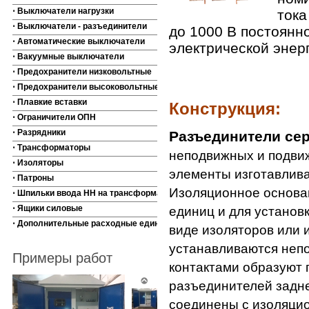
⋅ Выключатели нагрузки
тока
⋅ Выключатели - разъединители
до 1000 В постоянн
⋅ Автоматические выключатели
электрической энер
⋅ Вакуумные выключатели
⋅ Предохранители низковольтные
⋅ Предохранители высоковольтные
⋅ Плавкие вставки
Конструкция:
⋅ Ограничители ОПН
⋅ Разрядники
Разъединители се
⋅ Трансформаторы
неподвижных и подвиж
⋅ Изоляторы
элементы изготавлива
⋅ Патроны
Изоляционное основа
⋅ Шпильки ввода НН на трансформаторы
⋅ Ящики силовые
единиц и для установ
⋅ Дополнительные расходные единицы
виде изоляторов или 
устанавливаются неп
Примеры работ
контактами образуют 
разъединителей задн
соединены с изоляцио