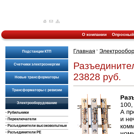
О компании
Опросный
Главная
Электрообо
Подстанции КТП
Разъединител
Счетчики электроэнергии
23828 руб.
Новые трансформаторы
Трансформаторы с ревизии
Раз
Электрооборудование
100,
А пр
⋅ Рубильники
и не
⋅ Переключатели
комм
⋅ Разъединители высоковольтные
номи
⋅ Разъединители РЕ