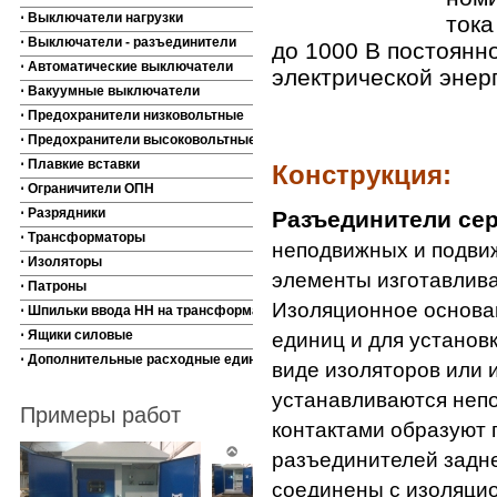
⋅ Выключатели нагрузки
тока
⋅ Выключатели - разъединители
до 1000 В постоянн
⋅ Автоматические выключатели
электрической энер
⋅ Вакуумные выключатели
⋅ Предохранители низковольтные
⋅ Предохранители высоковольтные
⋅ Плавкие вставки
Конструкция:
⋅ Ограничители ОПН
⋅ Разрядники
Разъединители се
⋅ Трансформаторы
неподвижных и подвиж
⋅ Изоляторы
элементы изготавлива
⋅ Патроны
Изоляционное основа
⋅ Шпильки ввода НН на трансформаторы
⋅ Ящики силовые
единиц и для установ
⋅ Дополнительные расходные единицы
виде изоляторов или 
устанавливаются неп
Примеры работ
контактами образуют 
разъединителей задн
соединены с изоляцио