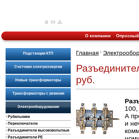
О компании
Опросный
Главная
Электрообо
Подстанции КТП
Разъединител
Счетчики электроэнергии
руб.
Новые трансформаторы
Трансформаторы с ревизии
Раз
Электрооборудование
100,
А пр
⋅ Рубильники
и не
⋅ Переключатели
комм
⋅ Разъединители высоковольтные
номи
⋅ Разъединители РЕ